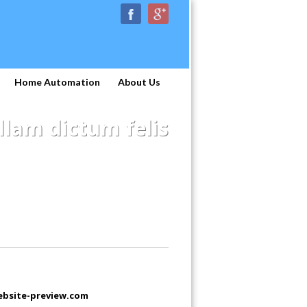
Home Automation
About Us
llam dictum felis
bsite-preview.com