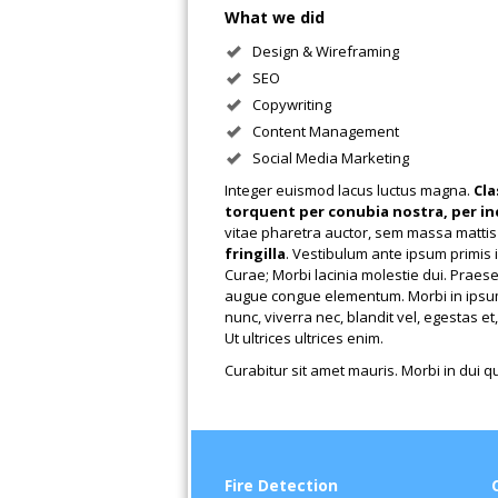
What we did
Design & Wireframing
SEO
Copywriting
Content Management
Social Media Marketing
Integer euismod lacus luctus magna.
Cla
torquent per conubia nostra, per i
vitae pharetra auctor, sem massa matti
fringilla
. Vestibulum ante ipsum primis i
Curae; Morbi lacinia molestie dui. Praese
augue congue elementum. Morbi in ipsum 
nunc, viverra nec, blandit vel, egestas e
Ut ultrices ultrices enim.
Curabitur sit amet mauris. Morbi in dui q
Fire Detection