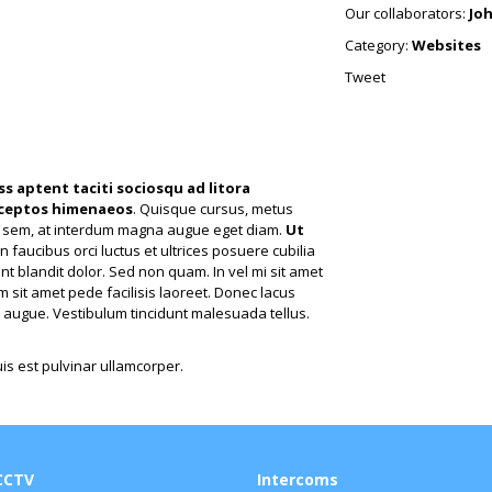
Our collaborators:
Jo
Category:
Websites
Tweet
ss aptent taciti sociosqu ad litora
nceptos himenaeos
. Quisque cursus, metus
s sem, at interdum magna augue eget diam.
Ut
n faucibus orci luctus et ultrices posuere cubilia
nt blandit dolor. Sed non quam. In vel mi sit amet
sit amet pede facilisis laoreet. Donec lacus
t, augue. Vestibulum tincidunt malesuada tellus.
uis est pulvinar ullamcorper.
CCTV
Intercoms