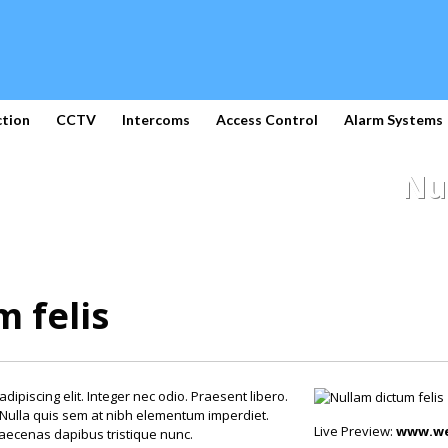
ction
CCTV
Intercoms
Access Control
Alarm Systems
Nu
 felis
dipiscing elit. Integer nec odio. Praesent libero.
 Nulla quis sem at nibh elementum imperdiet.
Live Preview:
www.we
 Maecenas dapibus tristique nunc.